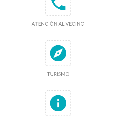
phone
ATENCIÓN AL VECINO
explore
TURISMO
info