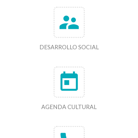
supervisor_account
DESARROLLO SOCIAL
today
AGENDA CULTURAL